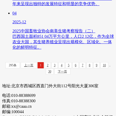
年来呈现出独特的发展特征和明显的竞争优势。
04
2025-12
2025中国畜牧业协会南美生猪考察报告（二）
巴西国土面积851 04万平方公里，人口2 12亿，作为全球
农业大国，其生猪养殖业呈现出规模化、区域化、一体
化的鲜明特征。
295条
上一页
1
2
3
4
5
6
7
8
9
10
..
30
下一页
地址:北京市西城区西直门外大街112号阳光大厦306室
电话:010-88388699
传真:010-88388300
邮箱:xx@caaa.cn
邮编:100044