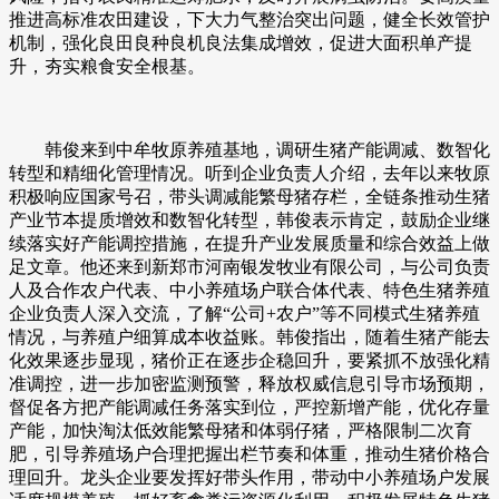
推进高标准农田建设，下大力气整治突出问题，健全长效管护
机制，强化良田良种良机良法集成增效，促进大面积单产提
升，夯实粮食安全根基。
韩俊来到中牟牧原养殖基地，调研生猪产能调减、数智化
转型和精细化管理情况。听到企业负责人介绍，去年以来牧原
积极响应国家号召，带头调减能繁母猪存栏，全链条推动生猪
产业节本提质增效和数智化转型，韩俊表示肯定，鼓励企业继
续落实好产能调控措施，在提升产业发展质量和综合效益上做
足文章。他还来到新郑市河南银发牧业有限公司，与公司负责
人及合作农户代表、中小养殖场户联合体代表、特色生猪养殖
企业负责人深入交流，了解“公司+农户”等不同模式生猪养殖
情况，与养殖户细算成本收益账。韩俊指出，随着生猪产能去
化效果逐步显现，猪价正在逐步企稳回升，要紧抓不放强化精
准调控，进一步加密监测预警，释放权威信息引导市场预期，
督促各方把产能调减任务落实到位，严控新增产能，优化存量
产能，加快淘汰低效能繁母猪和体弱仔猪，严格限制二次育
肥，引导养殖场户合理把握出栏节奏和体重，推动生猪价格合
理回升。龙头企业要发挥好带头作用，带动中小养殖场户发展