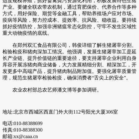
适度规模养殖，抓好畜禽粪污资源化利用，积极发展特色生猪
产业。要健全联农带农机制，通过育肥保价、代养合作等多种
方式，用好保险、期货等金融工具，帮助养殖场户应对市场、
疫病等风险，努力控成本、提效率、抗风险、稳收益。要持续
抓好疫情防控，加强非洲猪瘟常态化防控，守牢不发生区域性
重大动物疫情的底线。
在郑州双汇食品有限公司，韩俊详细了解生猪屠宰分割、
检验检疫和猪肉深加工情况。他强调，发展生猪屠宰加工是延
长产业链、提升价值链的重要途径，要支持屠宰企业利用自身
库容开展冻猪肉商业储备，大力发展精细分割、精深加工，开
发更多中高端产品，提升猪肉制品附加值。要强化屠宰质量管
理，规范生猪屠宰检验检疫，确保消费者“舌尖上的安全”。
农业农村部总农艺师潘文博等参加调研。
地址:北京市西城区西直门外大街112号阳光大厦306室
电话:010-88388699
传真:010-88388300
邮箱:xx@caaa.cn